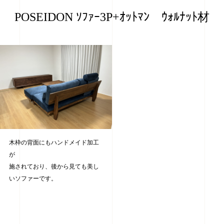
POSEIDON ｿﾌｧｰ3P+ｵｯﾄﾏﾝ ｳｫﾙﾅｯﾄ材
木枠の背面にもハンドメイド加工
が
施されており、後から見ても美し
いソファーです。