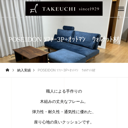
POSEIDON ｿﾌｧｰ3P+ｵｯﾄﾏﾝ ｳｫﾙﾅｯﾄ材
納入実績
POSEIDON ｿﾌｧｰ3P+ｵｯﾄﾏﾝ ｳｫﾙﾅｯﾄ材
職人による手作りの
木組みの丈夫なフレーム。
弾力性・耐久性・通気性に優れた、
座り心地の良いクッションです。