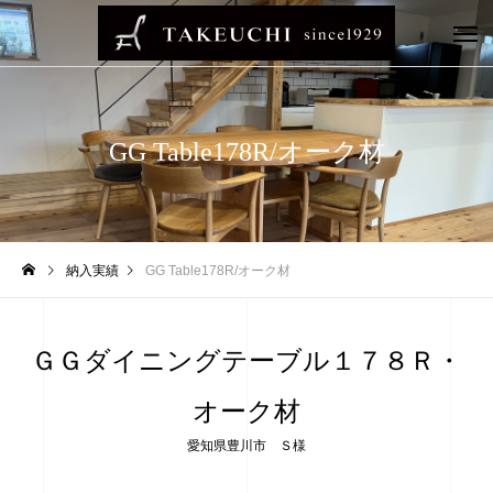
GG Table178R/オーク材
納入実績
GG Table178R/オーク材
ＧＧダイニングテーブル１７８Ｒ・
オーク材
愛知県豊川市 Ｓ様