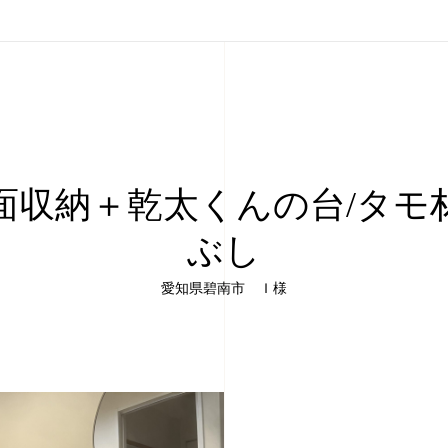
面収納＋乾太くんの台/タモ
ぶし
愛知県碧南市 Ｉ様