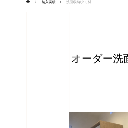
納入実績
洗面収納/タモ材
オーダー洗