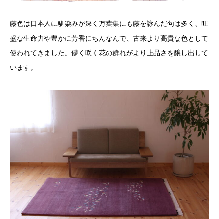
藤色は日本人に馴染みが深く万葉集にも藤を詠んだ句は多く、旺
盛な生命力や豊かに芳香にちんなんで、古来より高貴な色として
使われてきました。儚く咲く花の群れがより上品さを醸し出して
います。