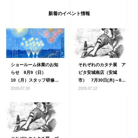
新着のイベント情報
ショールーム休業のお知
それぞれのカタチ展 ア
らせ 8月9（日）
ピタ安城南店（安城
10（月）スタッフ研修の
市） 7月30日(木)～8月
ため
4日（火）
2026.07.28
2026.07.12