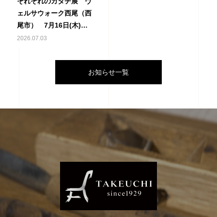
それぞれのカタチ展 ヴ
ェルサウォーク西尾（西
尾市） 7月16日(木)～7
月21日（火）
2026.07.03
お知らせ一覧